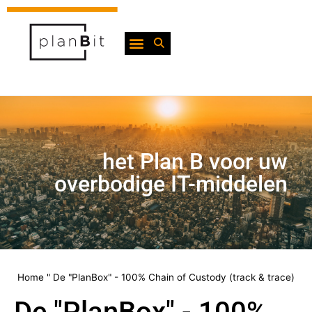
het Plan B voor uw
overbodige IT-middelen
Home
"
De "PlanBox" - 100% Chain of Custody (track & trace)
De "PlanBox" - 100%